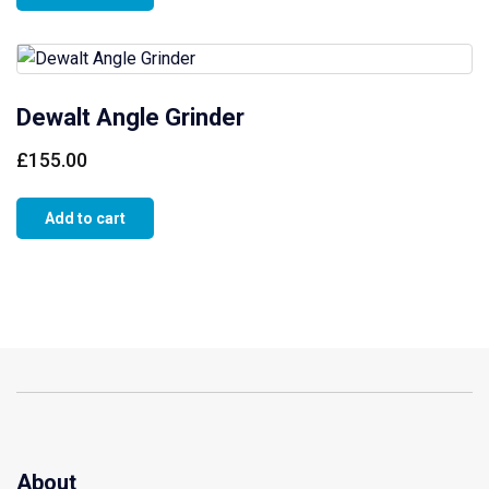
Dewalt Angle Grinder
£
155.00
Add to cart
About